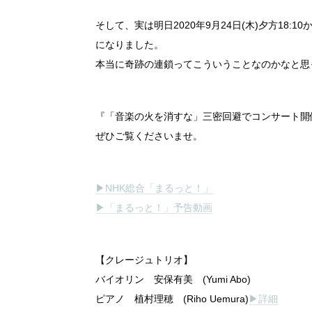
そして、実は明日2020年9月24日(木)夕方18
になりました。
本当に奇跡の連鎖ってこういうことなのかなと思
『「音楽の火を消すな」三密回避でコンサート開
ぜひご覧くださいませ。
▶NHK総合「まるっと！」
▶︎「まるっと！」予告動画
【クレージュトリオ】
バイオリン 安保有美 (Yumi Abo)
ピアノ 植村理穂 (Riho Uemura)
▶詳細