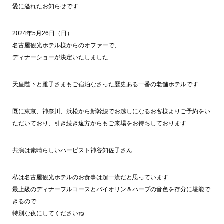
愛に溢れたお知らせです
2024年5月26日（日）
名古屋観光ホテル様からのオファーで、
ディナーショーが決定いたしました
天皇陛下と雅子さまもご宿泊なさった歴史ある一番の老舗ホテルです
既に東京、神奈川、浜松から新幹線でお越しになるお客様よりご予約をい
ただいており、引き続き遠方からもご来場をお待ちしております
共演は素晴らしいハーピスト神谷知佐子さん
私は名古屋観光ホテルのお食事は超一流だと思っています
最上級のディナーフルコースとバイオリン＆ハープの音色を存分に堪能で
きるので
特別な夜にしてくださいね