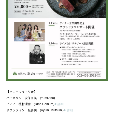
【クレージュトリオ】
バイオリン 安保有美 (Yumi Abo)
ピアノ 植村理穂 (Riho Uemura)
▶詳細
サクソフォン 堤歩実 (Ayumi Tsutsumi)
▶︎詳細