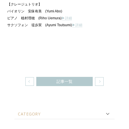
【クレージュトリオ】
バイオリン 安保有美 (Yumi Abo)
ピアノ 植村理穂 (Riho Uemura)
▶詳細
サクソフォン 堤歩実 (Ayumi Tsutsumi)
▶︎詳細
記事一覧
CATEGORY