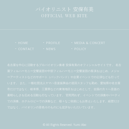
バイオリニスト 安保有美
OFFICIAL WEB SITE
HOME
PROFILE
MEDIA & CONCERT
CONTACT
NEWS
POLICY
名古屋を中心に活動するプロバイオリン奏者 安保有美のオフィシャルサイトです。 名古
屋フィルハーモニー交響楽団や中部フィルハーモニー交響楽団の客演をはじめ、メジャ
ーアーティストなどのサポート（バックバンド）や企業イベントでの公演なども行って
います。 また、一般社団法人ヤマハ音楽振興会の巡回スタッフも勤め、愛知県や名古屋
市だけではなく、岐阜県、三重県などの東海地区をはじめとして、全国の方々へ音楽の
素晴らしさを広める活動も行なっています。 官民問わず、イベントでの演奏やパーティ
での演奏、ホテルロビーでの演奏など、様々なご依頼にもお答えいたします。経歴だけ
ではなく、バイオリンの音色そのものにも定評をいただいています。
© All Rights Reserved. Yumi Abo