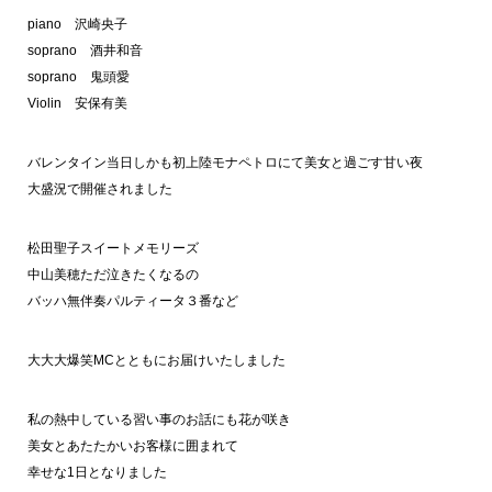
piano 沢崎央子
soprano 酒井和音
soprano 鬼頭愛
Violin 安保有美
バレンタイン当日しかも初上陸モナペトロにて美女と過ごす甘い夜
大盛況で開催されました
松田聖子スイートメモリーズ
中山美穂ただ泣きたくなるの
バッハ無伴奏パルティータ３番など
大大大爆笑MCとともにお届けいたしました
私の熱中している習い事のお話にも花が咲き
美女とあたたかいお客様に囲まれて
幸せな1日となりました